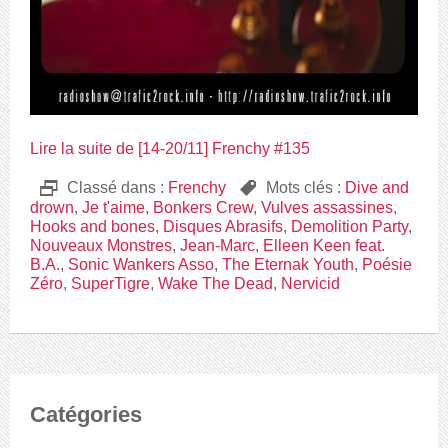
Lire la suite de [14-20/11] Frenchy #135
D
Classé dans :
Frenchy
,
Mots clés :
Dive and
drown
,
Je t'aime
,
Bonkers Crew
,
Vulves assassines
,
Hooks and bones
,
Disques Abrasifs
,
Demolition Party
,
Nouveaux Monstres
,
Jean-Marc
,
Elleen Keen feat.
B.A.
,
Sonic Wankers Asso
,
The Eternak Youth
,
Poésie
Zéro
,
SuperTigre
,
Wake The Dead
,
Nervicid
Catégories