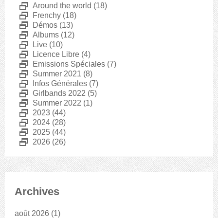
D
Around the world
(18)
D
Frenchy
(18)
D
Démos
(13)
D
Albums
(12)
D
Live
(10)
D
Licence Libre
(4)
D
Emissions Spéciales
(7)
D
Summer 2021
(8)
D
Infos Générales
(7)
D
Girlbands 2022
(5)
D
Summer 2022
(1)
D
2023
(44)
D
2024
(28)
D
2025
(44)
D
2026
(26)
Archives
août 2026
(1)