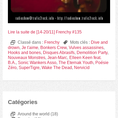
Lire la suite de [14-20/11] Frenchy #135
D
Classé dans :
Frenchy
,
Mots clés :
Dive and
drown
,
Je t'aime
,
Bonkers Crew
,
Vulves assassines
,
Hooks and bones
,
Disques Abrasifs
,
Demolition Party
,
Nouveaux Monstres
,
Jean-Marc
,
Elleen Keen feat.
B.A.
,
Sonic Wankers Asso
,
The Eternak Youth
,
Poésie
Zéro
,
SuperTigre
,
Wake The Dead
,
Nervicid
Catégories
D
Around the world
(18)