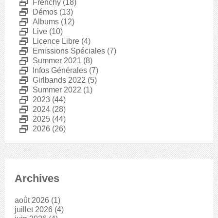
D
Frenchy
(18)
D
Démos
(13)
D
Albums
(12)
D
Live
(10)
D
Licence Libre
(4)
D
Emissions Spéciales
(7)
D
Summer 2021
(8)
D
Infos Générales
(7)
D
Girlbands 2022
(5)
D
Summer 2022
(1)
D
2023
(44)
D
2024
(28)
D
2025
(44)
D
2026
(26)
Archives
août 2026
(1)
juillet 2026
(4)