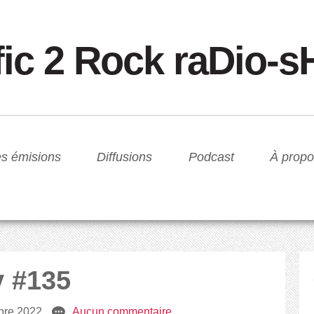
fic 2 Rock raDio-
s émisions
Diffusions
Podcast
À propo
y #135
bre 2022
e
Aucun commentaire