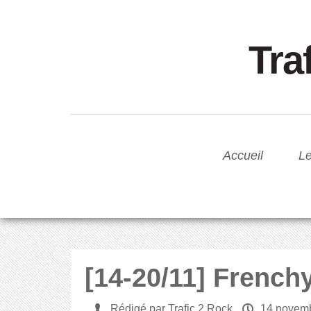
Tra
Accueil
Le
[14-20/11] French
U
Rédigé par Trafic 2 Rock
P
14 novem