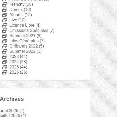
D
Frenchy
(18)
D
Démos
(13)
D
Albums
(12)
D
Live
(10)
D
Licence Libre
(4)
D
Emissions Spéciales
(7)
D
Summer 2021
(8)
D
Infos Générales
(7)
D
Girlbands 2022
(5)
D
Summer 2022
(1)
D
2023
(44)
D
2024
(28)
D
2025
(44)
D
2026
(26)
Archives
août 2026
(1)
juillet 2026
(4)