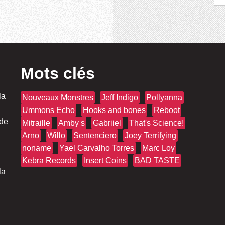
Mots clés
la
Nouveaux Monstres
Jeff Indigo
Pollyanna
Ummons Echo
Hooks and bones
Reboot
 de
Mitraille
Amby s
Gabriiel
That's Science!
Arno
Willo
Sentenciero
Joey Terrifying
noname
Yael Carvalho Torres
Marc Loy
Kebra Records
Insert Coins
BAD TASTE
la