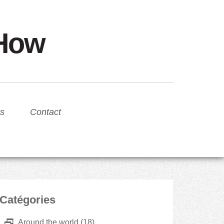
sHow
s
Contact
Catégories
D
Around the world
(18)