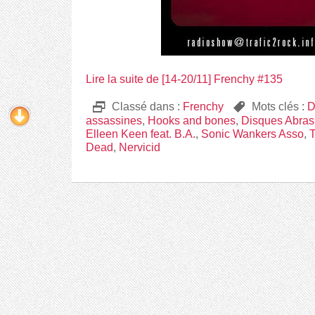
Lire la suite de [14-20/11] Frenchy #135
D
Classé dans :
Frenchy
,
Mots clés :
D
assassines
,
Hooks and bones
,
Disques Abrasi
Elleen Keen feat. B.A.
,
Sonic Wankers Asso
,
T
Dead
,
Nervicid