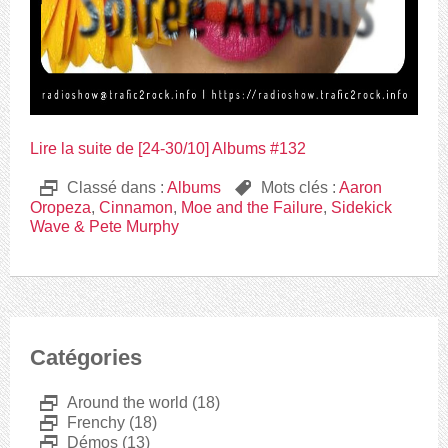
Lire la suite de [24-30/10] Albums #132
D
Classé dans :
Albums
,
Mots clés :
Aaron
Oropeza
,
Cinnamon
,
Moe and the Failure
,
Sidekick
Wave & Pete Murphy
Catégories
D
Around the world
(18)
D
Frenchy
(18)
D
Démos
(13)