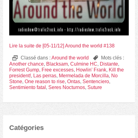
Lire la suite de [05-11/12] Around the world #138
D
Classé dans :
Around the world
,
Mots clés :
Another chance
,
Blacksam
,
Culmine HC
,
Distante
,
Forrest Gump
,
Free excesses
,
Howlin' Frank
,
Kill the
president!
,
Las perras
,
Mermelada de Morcilla
,
No
Stone
,
One reason to rise
,
Ontas
,
Sentenciero
,
Sentimiento fatal
,
Seres Nocturnos
,
Suture
Catégories