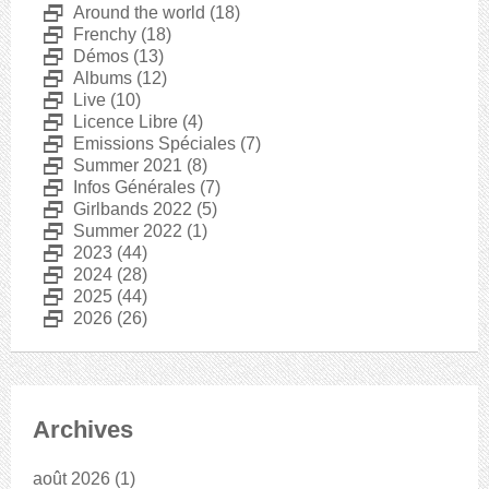
D
Around the world
(18)
D
Frenchy
(18)
D
Démos
(13)
D
Albums
(12)
D
Live
(10)
D
Licence Libre
(4)
D
Emissions Spéciales
(7)
D
Summer 2021
(8)
D
Infos Générales
(7)
D
Girlbands 2022
(5)
D
Summer 2022
(1)
D
2023
(44)
D
2024
(28)
D
2025
(44)
D
2026
(26)
Archives
août 2026
(1)