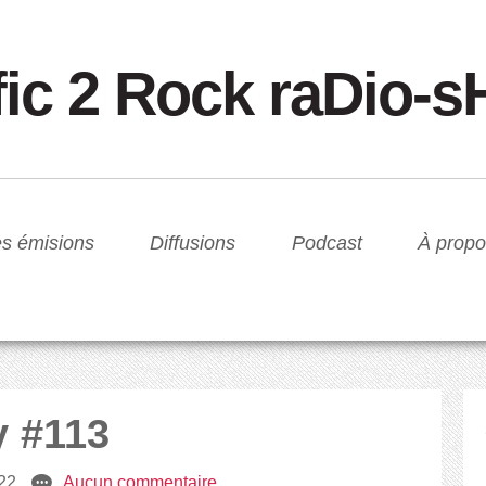
fic 2 Rock raDio-
s émisions
Diffusions
Podcast
À propo
y #113
022
e
Aucun commentaire