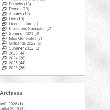
D
Frenchy
(18)
D
Démos
(13)
D
Albums
(12)
D
Live
(10)
D
Licence Libre
(4)
D
Emissions Spéciales
(7)
D
Summer 2021
(8)
D
Infos Générales
(7)
D
Girlbands 2022
(5)
D
Summer 2022
(1)
D
2023
(44)
D
2024
(28)
D
2025
(44)
D
2026
(26)
Archives
août 2026
(1)
juillet 2026
(4)