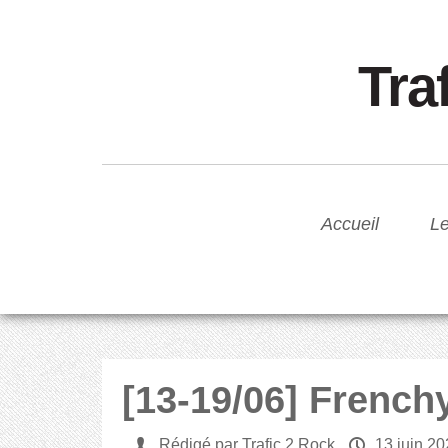
Tra
Accueil
Le
[13-19/06] French
U
Rédigé par Trafic 2 Rock
P
13 juin 2