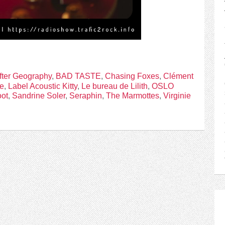
fter Geography
,
BAD TASTE
,
Chasing Foxes
,
Clément
te
,
Label Acoustic Kitty
,
Le bureau de Lilith
,
OSLO
ot
,
Sandrine Soler
,
Seraphin
,
The Marmottes
,
Virginie