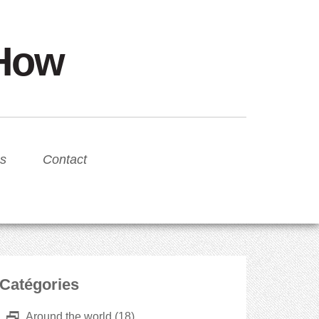
sHow
s
Contact
Catégories
D
Around the world
(18)