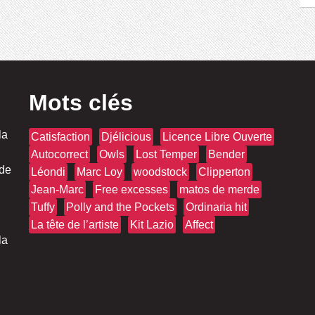
Mots clés
la
Catisfaction
Djélicious
Licence Libre Ouverte
Autocorrect
Owls
Lost Temper
Bender
 de
Léondi
Marc Loy
woodstock
Clipperton
Jean-Marc
Free excesses
matos de merde
Tuffy
Polly and the Pockets
Ordinaria hit
La tête de l’artiste
Kit Lazio
Affect
la