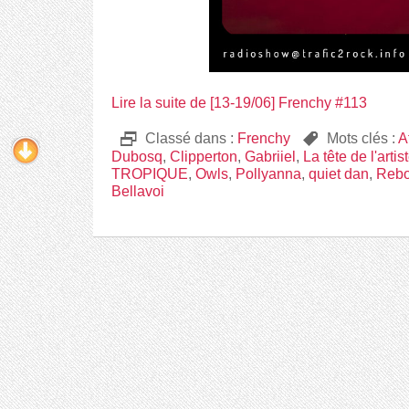
Lire la suite de [13-19/06] Frenchy #113
D
Classé dans :
Frenchy
,
Mots clés :
A
Dubosq
,
Clipperton
,
Gabriiel
,
La tête de l'artis
TROPIQUE
,
Owls
,
Pollyanna
,
quiet dan
,
Rebo
Bellavoi