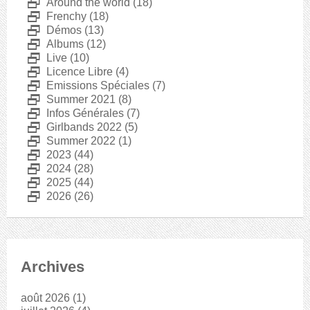
D
Around the world
(18)
D
Frenchy
(18)
D
Démos
(13)
D
Albums
(12)
D
Live
(10)
D
Licence Libre
(4)
D
Emissions Spéciales
(7)
D
Summer 2021
(8)
D
Infos Générales
(7)
D
Girlbands 2022
(5)
D
Summer 2022
(1)
D
2023
(44)
D
2024
(28)
D
2025
(44)
D
2026
(26)
Archives
août 2026
(1)