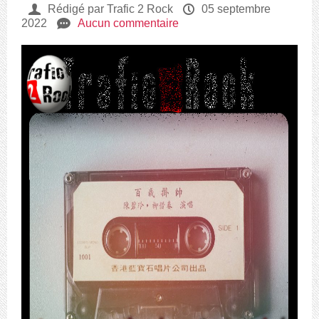
U
Rédigé par Trafic 2 Rock
P
05 septembre
2022
e
Aucun commentaire