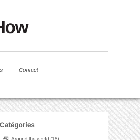
sHow
s
Contact
Catégories
D
Around the world
(18)