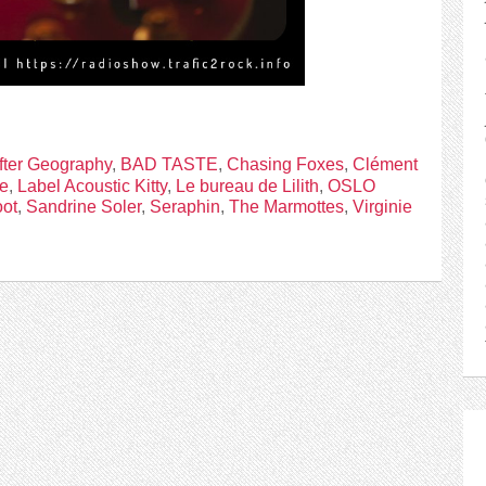
fter Geography
,
BAD TASTE
,
Chasing Foxes
,
Clément
te
,
Label Acoustic Kitty
,
Le bureau de Lilith
,
OSLO
ot
,
Sandrine Soler
,
Seraphin
,
The Marmottes
,
Virginie