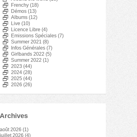
D
Frenchy
(18)
D
Démos
(13)
D
Albums
(12)
D
Live
(10)
D
Licence Libre
(4)
D
Emissions Spéciales
(7)
D
Summer 2021
(8)
D
Infos Générales
(7)
D
Girlbands 2022
(5)
D
Summer 2022
(1)
D
2023
(44)
D
2024
(28)
D
2025
(44)
D
2026
(26)
Archives
août 2026
(1)
juillet 2026
(4)