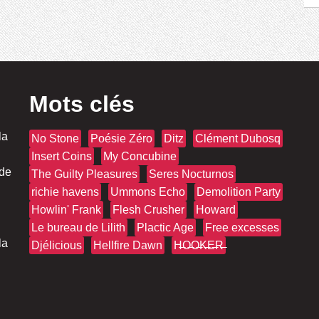
Mots clés
la
No Stone
Poésie Zéro
Ditz
Clément Dubosq
Insert Coins
My Concubine
 de
The Guilty Pleasures
Seres Nocturnos
richie havens
Ummons Echo
Demolition Party
Howlin' Frank
Flesh Crusher
Howard
Le bureau de Lilith
Plactic Age
Free excesses
la
Djélicious
Hellfire Dawn
H̶O̶O̶K̶E̶R̶