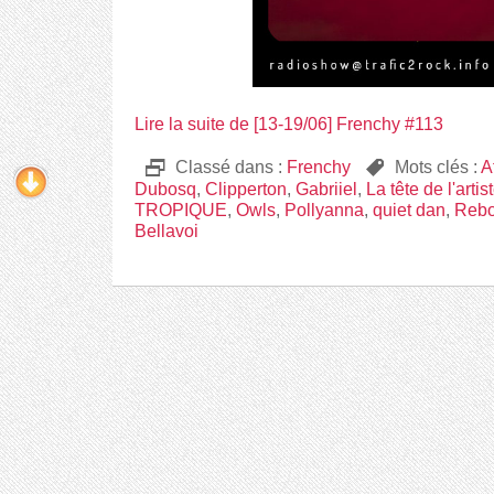
Lire la suite de [13-19/06] Frenchy #113
D
Classé dans :
Frenchy
,
Mots clés :
A
Dubosq
,
Clipperton
,
Gabriiel
,
La tête de l'artis
TROPIQUE
,
Owls
,
Pollyanna
,
quiet dan
,
Rebo
Bellavoi