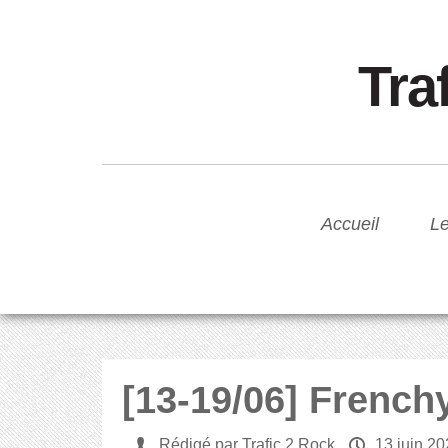
Tra
Accueil
Le
[13-19/06] French
U
Rédigé par Trafic 2 Rock
P
13 juin 2