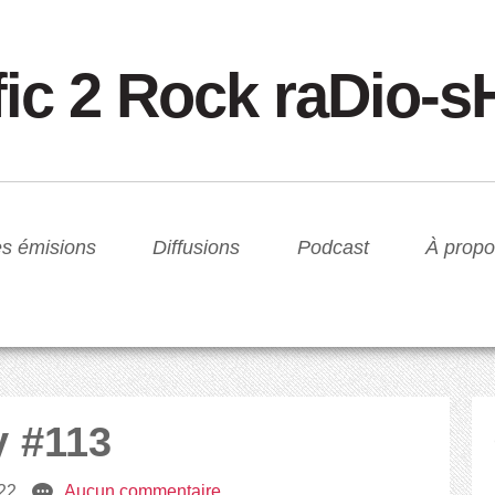
fic 2 Rock raDio-
s émisions
Diffusions
Podcast
À propo
y #113
022
e
Aucun commentaire