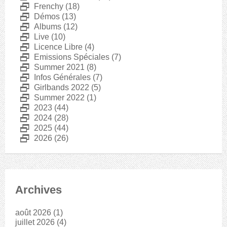
D
Frenchy
(18)
D
Démos
(13)
D
Albums
(12)
D
Live
(10)
D
Licence Libre
(4)
D
Emissions Spéciales
(7)
D
Summer 2021
(8)
D
Infos Générales
(7)
D
Girlbands 2022
(5)
D
Summer 2022
(1)
D
2023
(44)
D
2024
(28)
D
2025
(44)
D
2026
(26)
Archives
août 2026
(1)
juillet 2026
(4)