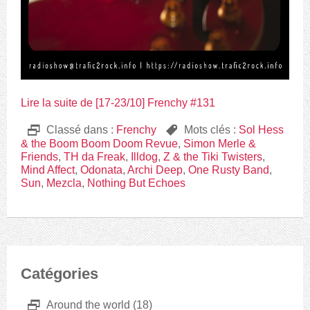
Lire la suite de [17-23/10] Frenchy #131
D
Classé dans :
Frenchy
,
Mots clés :
Sol Hess
& the Boom Boom Doom Revue
,
Simon Merle &
Friends
,
TH da Freak
,
Illdog
,
Z & the Tiki Twisters
,
Mind Affect
,
Odonata
,
Archi Deep
,
One Rusty Band
,
Sun
,
Mezcla
,
Nothing But Echoes
Catégories
D
Around the world
(18)