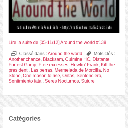
Lire la suite de [05-11/12] Around the world #138
D
Classé dans :
Around the world
,
Mots clés :
Another chance
,
Blacksam
,
Culmine HC
,
Distante
,
Forrest Gump
,
Free excesses
,
Howlin' Frank
,
Kill the
president!
,
Las perras
,
Mermelada de Morcilla
,
No
Stone
,
One reason to rise
,
Ontas
,
Sentenciero
,
Sentimiento fatal
,
Seres Nocturnos
,
Suture
Catégories