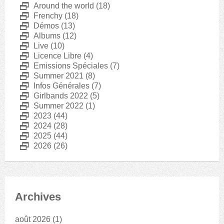
D
Around the world
(18)
D
Frenchy
(18)
D
Démos
(13)
D
Albums
(12)
D
Live
(10)
D
Licence Libre
(4)
D
Emissions Spéciales
(7)
D
Summer 2021
(8)
D
Infos Générales
(7)
D
Girlbands 2022
(5)
D
Summer 2022
(1)
D
2023
(44)
D
2024
(28)
D
2025
(44)
D
2026
(26)
Archives
août 2026
(1)