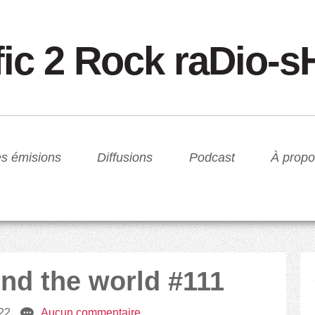
fic 2 Rock raDio-
s émisions
Diffusions
Podcast
À propo
und the world #111
22
e
Aucun commentaire