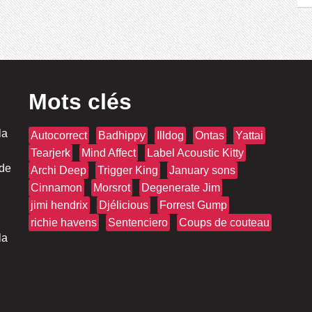
Mots clés
la
Autocorrect
Badhippy
Illdog
Ontas
Yattai
Tearjerk
Mind Affect
Label Acoustic Kitty
 de
Archi Deep
Trigger King
January sons
Cinnamon
Morsrot
Degenerate Jim
jimi hendrix
Djélicious
Forrest Gump
richie havens
Sentenciero
Coups de couteau
la