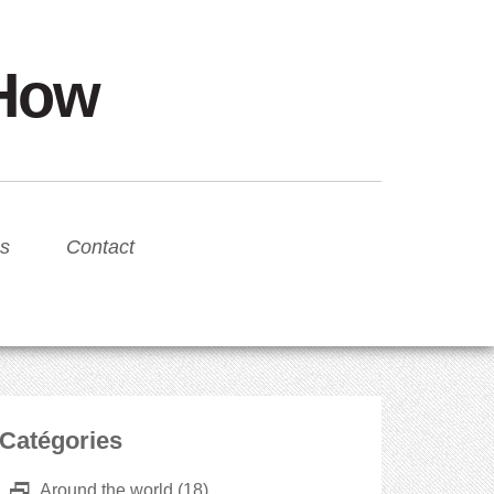
sHow
s
Contact
Catégories
D
Around the world
(18)