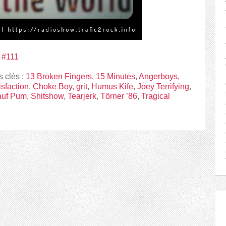
d #111
s clés :
13 Broken Fingers
,
15 Minutes
,
Angerboys
,
isfaction
,
Choke Boy
,
grit
,
Humus Kife
,
Joey Terrifying
,
auf Pum
,
Shitshow
,
Tearjerk
,
Törner ’86
,
Tragical