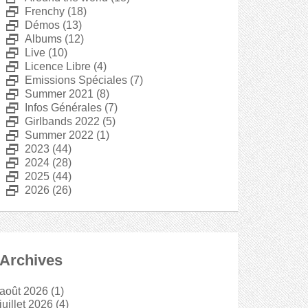
D
Frenchy
(18)
D
Démos
(13)
D
Albums
(12)
D
Live
(10)
D
Licence Libre
(4)
D
Emissions Spéciales
(7)
D
Summer 2021
(8)
D
Infos Générales
(7)
D
Girlbands 2022
(5)
D
Summer 2022
(1)
D
2023
(44)
D
2024
(28)
D
2025
(44)
D
2026
(26)
Archives
août 2026
(1)
juillet 2026
(4)