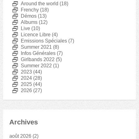
D
Around the world
(18)
D
Frenchy
(18)
D
Démos
(13)
D
Albums
(12)
D
Live
(10)
D
Licence Libre
(4)
D
Emissions Spéciales
(7)
D
Summer 2021
(8)
D
Infos Générales
(7)
D
Girlbands 2022
(5)
D
Summer 2022
(1)
D
2023
(44)
D
2024
(28)
D
2025
(44)
D
2026
(27)
Archives
août 2026
(2)