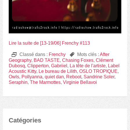
Lire la suite de [13-19/06] Frenchy #113
D
Classé dans :
Frenchy
,
Mots clés :
After
Geography
,
BAD TASTE
,
Chasing Foxes
,
Clément
Dubosq
,
Clipperton
,
Gabriiel
,
La tête de l'artiste
,
Label
Acoustic Kitty
,
Le bureau de Lilith
,
OSLO TROPIQUE
,
Owls
,
Pollyanna
,
quiet dan
,
Reboot
,
Sandrine Soler
,
Seraphin
,
The Marmottes
,
Virginie Bellavoi
Catégories