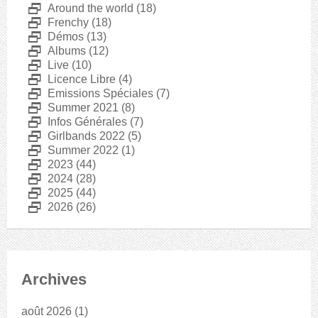
D
Around the world
(18)
D
Frenchy
(18)
D
Démos
(13)
D
Albums
(12)
D
Live
(10)
D
Licence Libre
(4)
D
Emissions Spéciales
(7)
D
Summer 2021
(8)
D
Infos Générales
(7)
D
Girlbands 2022
(5)
D
Summer 2022
(1)
D
2023
(44)
D
2024
(28)
D
2025
(44)
D
2026
(26)
Archives
août 2026
(1)