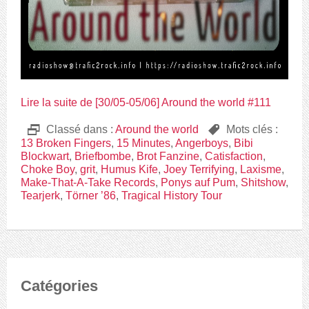
Lire la suite de [30/05-05/06] Around the world #111
D
Classé dans :
Around the world
,
Mots clés :
13 Broken Fingers
,
15 Minutes
,
Angerboys
,
Bibi
Blockwart
,
Briefbombe
,
Brot Fanzine
,
Catisfaction
,
Choke Boy
,
grit
,
Humus Kife
,
Joey Terrifying
,
Laxisme
,
Make-That-A-Take Records
,
Ponys auf Pum
,
Shitshow
,
Tearjerk
,
Törner ’86
,
Tragical History Tour
Catégories