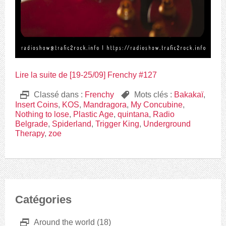
Lire la suite de [19-25/09] Frenchy #127
D
Classé dans :
Frenchy
,
Mots clés :
Bakakaï
,
Insert Coins
,
KOS
,
Mandragora
,
My Concubine
,
Nothing to lose
,
Plastic Age
,
quintana
,
Radio
Belgrade
,
Spiderland
,
Trigger King
,
Underground
Therapy
,
zoe
Catégories
D
Around the world
(18)