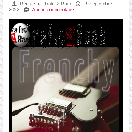
U
Rédigé par Trafic 2 Rock
P
19 septembre
2022
e
Aucun commentaire