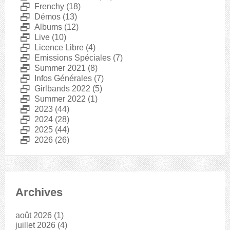
D
Frenchy
(18)
D
Démos
(13)
D
Albums
(12)
D
Live
(10)
D
Licence Libre
(4)
D
Emissions Spéciales
(7)
D
Summer 2021
(8)
D
Infos Générales
(7)
D
Girlbands 2022
(5)
D
Summer 2022
(1)
D
2023
(44)
D
2024
(28)
D
2025
(44)
D
2026
(26)
Archives
août 2026
(1)
juillet 2026
(4)