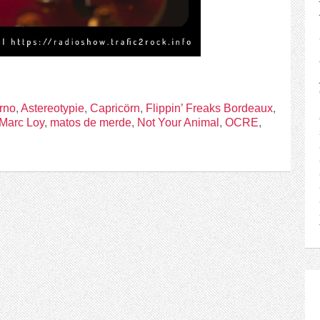
rno
,
Astereotypie
,
Capricörn
,
Flippin’ Freaks Bordeaux
,
Marc Loy
,
matos de merde
,
Not Your Animal
,
OCRE
,