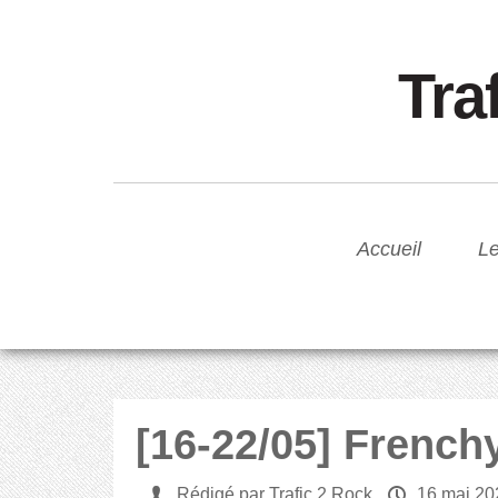
Tra
Accueil
Le
[16-22/05] French
U
Rédigé par Trafic 2 Rock
P
16 mai 20