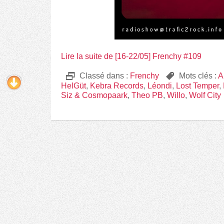
Lire la suite de [16-22/05] Frenchy #109
D
Classé dans :
Frenchy
,
Mots clés :
A
HelGüt
,
Kebra Records
,
Léondi
,
Lost Temper
,
Siz & Cosmopaark
,
Theo PB
,
Willo
,
Wolf City