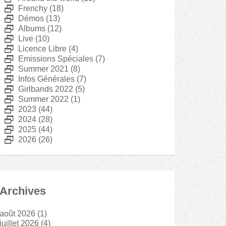
D
Frenchy
(18)
D
Démos
(13)
D
Albums
(12)
D
Live
(10)
D
Licence Libre
(4)
D
Emissions Spéciales
(7)
D
Summer 2021
(8)
D
Infos Générales
(7)
D
Girlbands 2022
(5)
D
Summer 2022
(1)
D
2023
(44)
D
2024
(28)
D
2025
(44)
D
2026
(26)
Archives
août 2026
(1)
juillet 2026
(4)