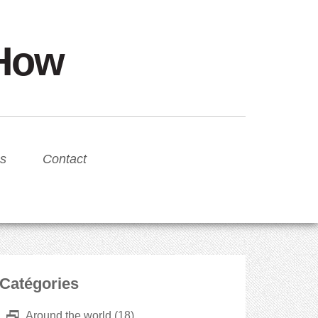
sHow
s
Contact
Catégories
D
Around the world
(18)