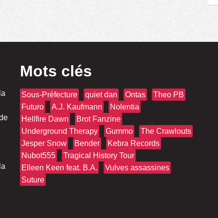
Mots clés
la
Sous-Préfecture
quiet dan
Ontas
Theo PB
Futuro
A.J. Kaufmann
Nolentia
 de
Hellfire Dawn
Brot Fanzine
Underground Therapy
Gummo
The Crawlouts
Jesper Snow
Bender
Kebra Records
Nubot555
Tragical History Tour
la
Elleen Keen feat. B.A.
Vulves assassines
Suture