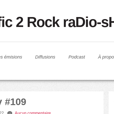
fic 2 Rock raDio-
s émisions
Diffusions
Podcast
À propo
y #109
22
e
Aucun commentaire