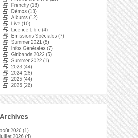
D
Frenchy
(18)
D
Démos
(13)
D
Albums
(12)
D
Live
(10)
D
Licence Libre
(4)
D
Emissions Spéciales
(7)
D
Summer 2021
(8)
D
Infos Générales
(7)
D
Girlbands 2022
(5)
D
Summer 2022
(1)
D
2023
(44)
D
2024
(28)
D
2025
(44)
D
2026
(26)
Archives
août 2026
(1)
juillet 2026
(4)