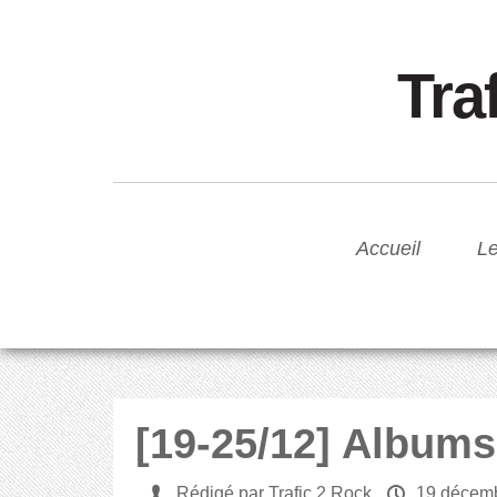
Tra
Accueil
Le
[19-25/12] Albums
U
Rédigé par Trafic 2 Rock
P
19 décem