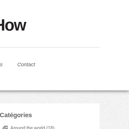
sHow
s
Contact
Catégories
D
Around the world
(18)