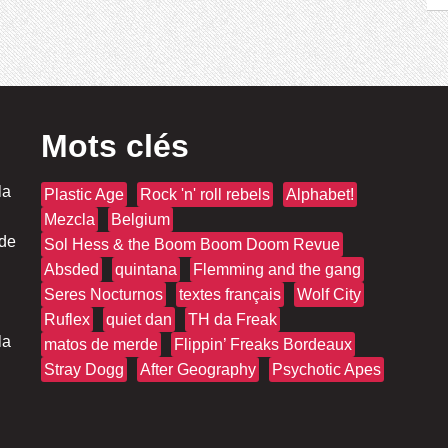
Mots clés
la
Plastic Age
Rock 'n' roll rebels
Alphabet!
Mezcla
Belgium
 de
Sol Hess & the Boom Boom Doom Revue
Absded
quintana
Flemming and the gang
Seres Nocturnos
textes français
Wolf City
Ruflex
quiet dan
TH da Freak
la
matos de merde
Flippin’ Freaks Bordeaux
Stray Dogg
After Geography
Psychotic Apes