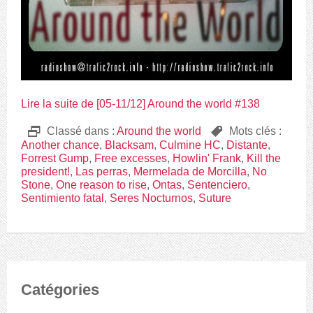
Lire la suite de [05-11/12] Around the world #138
D
Classé dans :
Around the world
,
Mots clés :
Another chance
,
Blacksam
,
Culmine HC
,
Distante
,
Forrest Gump
,
Free excesses
,
Howlin' Frank
,
Kill the
president!
,
Las perras
,
Mermelada de Morcilla
,
No
Stone
,
One reason to rise
,
Ontas
,
Sentenciero
,
Sentimiento fatal
,
Seres Nocturnos
,
Suture
Catégories