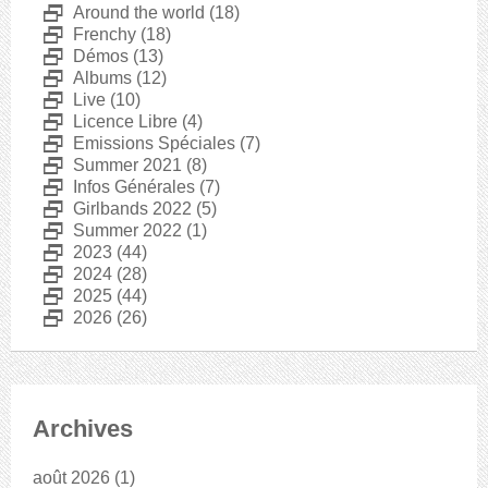
D
Around the world
(18)
D
Frenchy
(18)
D
Démos
(13)
D
Albums
(12)
D
Live
(10)
D
Licence Libre
(4)
D
Emissions Spéciales
(7)
D
Summer 2021
(8)
D
Infos Générales
(7)
D
Girlbands 2022
(5)
D
Summer 2022
(1)
D
2023
(44)
D
2024
(28)
D
2025
(44)
D
2026
(26)
Archives
août 2026
(1)