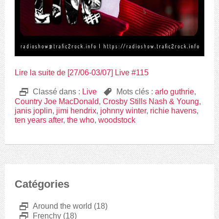
Lire la suite de [27/06-03/07] Live #115
D
Classé dans :
Live
,
Mots clés :
arlo guthrie
,
Country Joe MacDonald
,
Crosby Stills Nash & Young
,
janis joplin
,
jimi hendrix
,
johnny winter
,
richie havens
,
ten years after
,
the who
,
woodstock
Catégories
D
Around the world
(18)
D
Frenchy
(18)