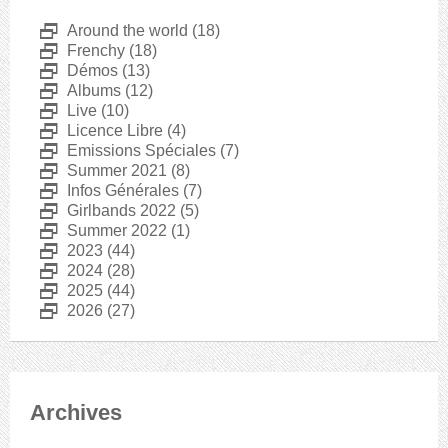
D
Around the world
(18)
D
Frenchy
(18)
D
Démos
(13)
D
Albums
(12)
D
Live
(10)
D
Licence Libre
(4)
D
Emissions Spéciales
(7)
D
Summer 2021
(8)
D
Infos Générales
(7)
D
Girlbands 2022
(5)
D
Summer 2022
(1)
D
2023
(44)
D
2024
(28)
D
2025
(44)
D
2026
(27)
Archives