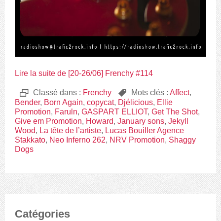
Lire la suite de [20-26/06] Frenchy #114
D
Classé dans :
Frenchy
,
Mots clés :
Affect
,
Bender
,
Born Again
,
copycat
,
Djélicious
,
Ellie
Promotion
,
Faruln
,
GASPART ELLIOT
,
Get The Shot
,
Give em Promotion
,
Howard
,
January sons
,
Jekyll
Wood
,
La tête de l’artiste
,
Lucas Bouiller Agence
Stakkato
,
Neo Inferno 262
,
NRV Promotion
,
Shaggy
Dogs
Catégories