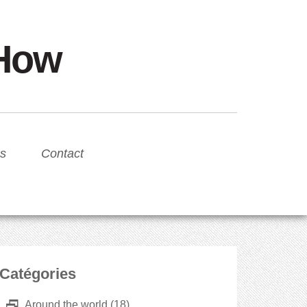
sHow
s
Contact
Catégories
D
Around the world
(18)