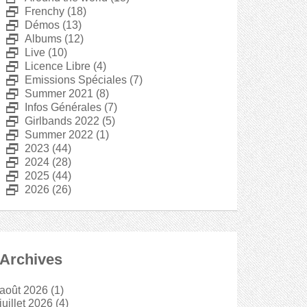
D
Frenchy
(18)
D
Démos
(13)
D
Albums
(12)
D
Live
(10)
D
Licence Libre
(4)
D
Emissions Spéciales
(7)
D
Summer 2021
(8)
D
Infos Générales
(7)
D
Girlbands 2022
(5)
D
Summer 2022
(1)
D
2023
(44)
D
2024
(28)
D
2025
(44)
D
2026
(26)
Archives
août 2026
(1)
juillet 2026
(4)