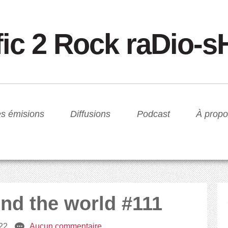
fic 2 Rock raDio-
s émisions
Diffusions
Podcast
À propo
und the world #111
22
e
Aucun commentaire