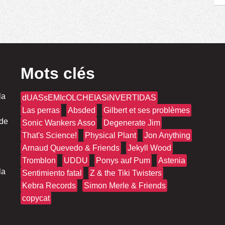
Mots clés
la
dUASsEMIcOLCHEIASiNVERTIDAS
Las perras
Absded
Gilbert et ses problèmes
 de
Sonic Wankers Asso
Degenerate Jim
That's Science!
Physical Plant
Jon Anything
Arnaud Quevedo & Friends
Jekyll Wood
Tromblon
UDDU
Ponys auf Pum
Astenia
la
Sentimiento fatal
Z & the Tiki Twisters
Kebra Records
Simon Merle & Friends
copycat