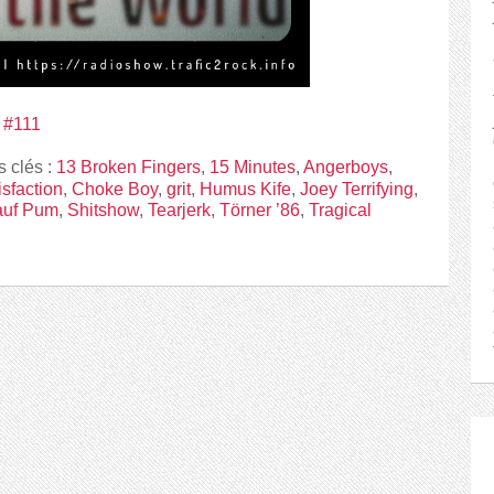
d #111
s clés :
13 Broken Fingers
,
15 Minutes
,
Angerboys
,
isfaction
,
Choke Boy
,
grit
,
Humus Kife
,
Joey Terrifying
,
auf Pum
,
Shitshow
,
Tearjerk
,
Törner ’86
,
Tragical