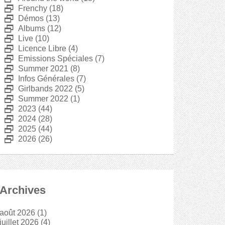
D
Frenchy
(18)
D
Démos
(13)
D
Albums
(12)
D
Live
(10)
D
Licence Libre
(4)
D
Emissions Spéciales
(7)
D
Summer 2021
(8)
D
Infos Générales
(7)
D
Girlbands 2022
(5)
D
Summer 2022
(1)
D
2023
(44)
D
2024
(28)
D
2025
(44)
D
2026
(26)
Archives
août 2026
(1)
juillet 2026
(4)