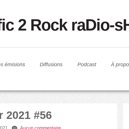
fic 2 Rock raDio-
s émisions
Diffusions
Podcast
À propo
r 2021 #56
 2021
e
Aucun commentaire