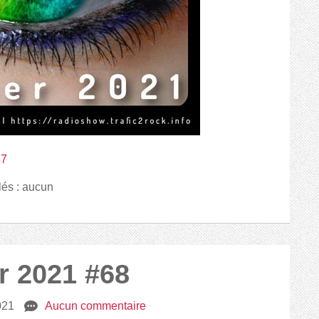
67
lés : aucun
r 2021 #68
021
e
Aucun commentaire