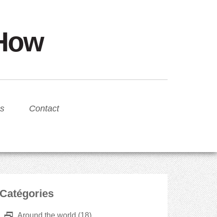
sHow
s
Contact
Catégories
D
Around the world
(18)