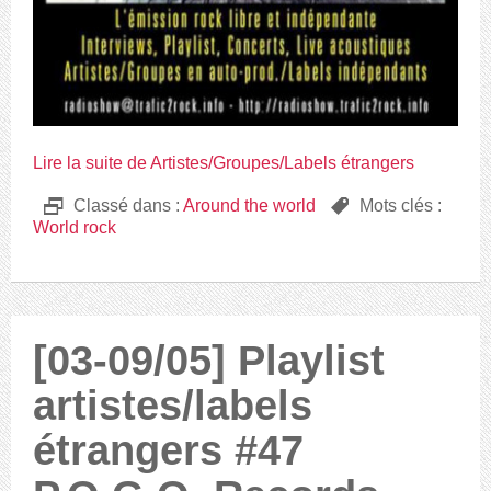
Lire la suite de Artistes/Groupes/Labels étrangers
D
Classé dans :
Around the world
,
Mots clés :
World rock
[03-09/05] Playlist
artistes/labels
étrangers #47