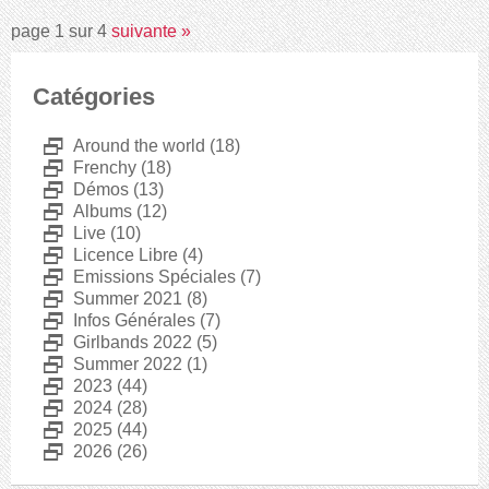
page 1 sur 4
suivante
»
Catégories
D
Around the world
(18)
D
Frenchy
(18)
D
Démos
(13)
D
Albums
(12)
D
Live
(10)
D
Licence Libre
(4)
D
Emissions Spéciales
(7)
D
Summer 2021
(8)
D
Infos Générales
(7)
D
Girlbands 2022
(5)
D
Summer 2022
(1)
D
2023
(44)
D
2024
(28)
D
2025
(44)
D
2026
(26)