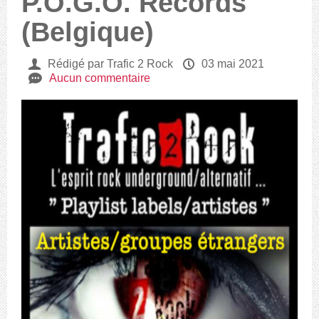
P.O.G.O. Records
(Belgique)
U
Rédigé par Trafic 2 Rock
P
03 mai 2021
e
Aucun commentaire