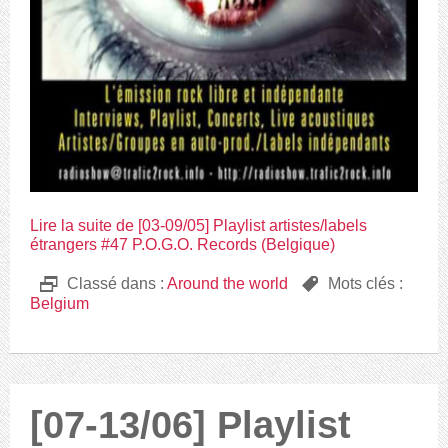
Lire la suite de [03-09/05] Playlist artistes/labels
étrangers #47 P.O.G.O. Records (Belgique)
D
Classé dans :
Around the world
,
Mots clés :
Belgium
[07-13/06] Playlist