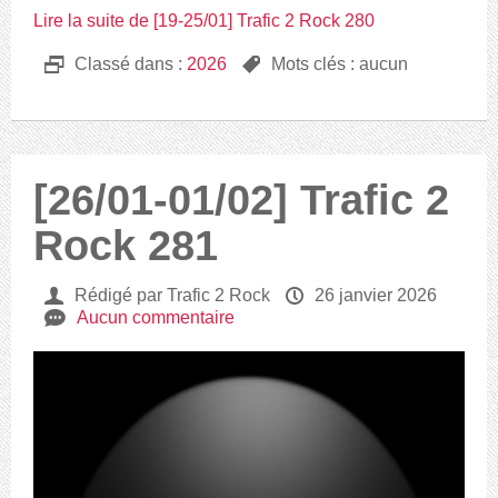
Lire la suite de [19-25/01] Trafic 2 Rock 280
D
Classé dans :
2026
,
Mots clés : aucun
[26/01-01/02] Trafic 2
Rock 281
U
Rédigé par Trafic 2 Rock
P
26 janvier 2026
e
Aucun commentaire