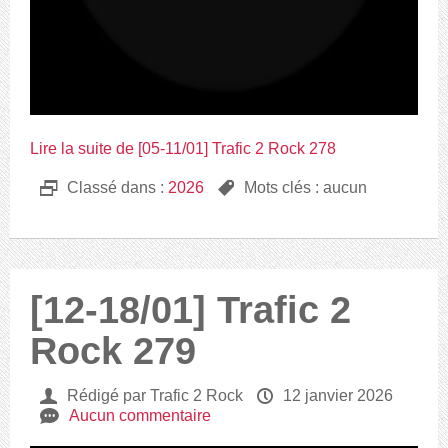
Lire la suite de [05-11/01] Trafic 2 Rock 278
D
Classé dans :
2026
,
Mots clés : aucun
[12-18/01] Trafic 2
Rock 279
U
Rédigé par Trafic 2 Rock
P
12 janvier 2026
e
Aucun commentaire