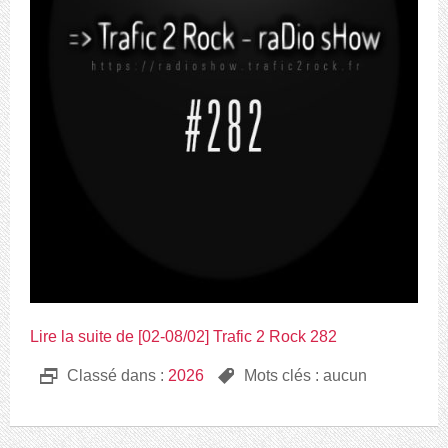
Lire la suite de [02-08/02] Trafic 2 Rock 282
D
Classé dans :
2026
,
Mots clés : aucun