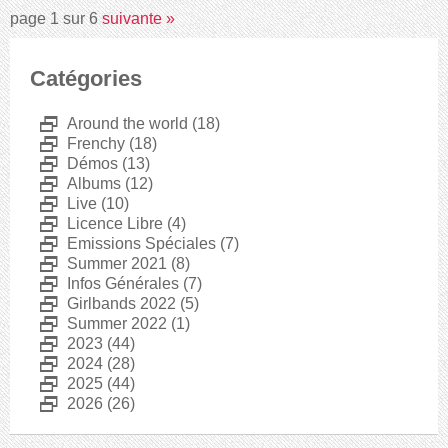
page 1 sur 6
suivante
»
Catégories
D
Around the world
(18)
D
Frenchy
(18)
D
Démos
(13)
D
Albums
(12)
D
Live
(10)
D
Licence Libre
(4)
D
Emissions Spéciales
(7)
D
Summer 2021
(8)
D
Infos Générales
(7)
D
Girlbands 2022
(5)
D
Summer 2022
(1)
D
2023
(44)
D
2024
(28)
D
2025
(44)
D
2026
(26)