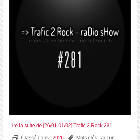
Lire la suite de [26/01-01/02] Trafic 2 Rock 281
D
Classé dans :
2026
,
Mots clés : aucun