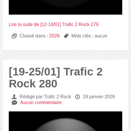
Lire la suite de [12-18/01] Trafic 2 Rock 279
D
Classé dans :
2026
,
Mots clés : aucun
[19-25/01] Trafic 2
Rock 280
U
Rédigé par Trafic 2 Rock
P
19 janvier 2026
e
Aucun commentaire