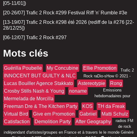
[05-11/01])
[20-26/07] Trafic 2 Rock #299 Festival Riff 'n' Rumble #3e
[13-19/07] Trafic 2 Rock #298 été 2026 (rediff de la #276 [22-
28/12/25])
[06-12/07] Trafic 2 Rock #297
Mots clés
Guérilla Poubelle
My Concubine
Ellie Promotion
Trafic 2
INNOCENT BUT GUILTY & NLC
Rock raDio-sHow
© 2021 -
Lucas Bouiller Agence Stakkato
Astereotypie
Rong
Emissions
Crosby Stills Nash & Young
noname
hebdomadaires pour
Mermelada de Morcilla
Freeman Dre & The Kitchen Party
KOS
TH da Freak
Virtual Bird
Give em Promotion
Gabriiel
Matti Schulz
radios FM
Catisfaction
Demolition Party
After Geography
de rock
indépendant d'artistes/groupes en France et à travers le le monde Généré