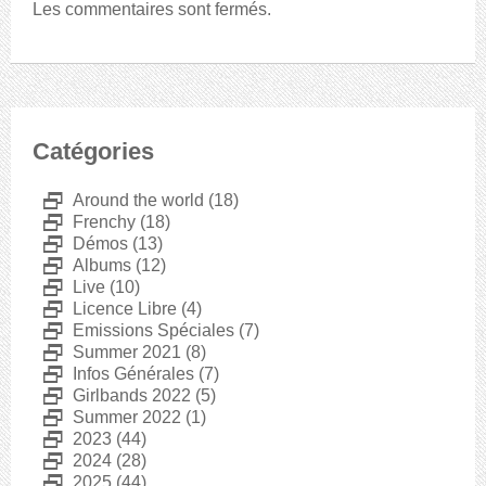
Les commentaires sont fermés.
Catégories
D
Around the world
(18)
D
Frenchy
(18)
D
Démos
(13)
D
Albums
(12)
D
Live
(10)
D
Licence Libre
(4)
D
Emissions Spéciales
(7)
D
Summer 2021
(8)
D
Infos Générales
(7)
D
Girlbands 2022
(5)
D
Summer 2022
(1)
D
2023
(44)
D
2024
(28)
D
2025
(44)