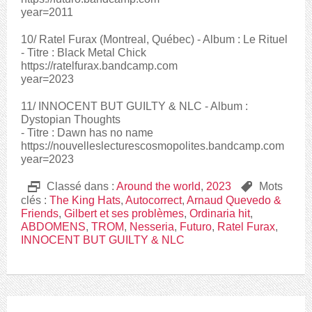
year=2011
10/ Ratel Furax (Montreal, Québec) - Album : Le Rituel
- Titre : Black Metal Chick
https://ratelfurax.bandcamp.com
year=2023
11/ INNOCENT BUT GUILTY & NLC - Album :
Dystopian Thoughts
- Titre : Dawn has no name
https://nouvelleslecturescosmopolites.bandcamp.com
year=2023
D
Classé dans :
Around the world
,
2023
,
Mots
clés :
The King Hats
,
Autocorrect
,
Arnaud Quevedo &
Friends
,
Gilbert et ses problèmes
,
Ordinaria hit
,
ABDOMENS
,
TROM
,
Nesseria
,
Futuro
,
Ratel Furax
,
INNOCENT BUT GUILTY & NLC