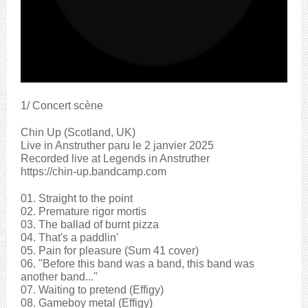
1/ Concert scène
Chin Up (Scotland, UK)
Live in Anstruther paru le 2 janvier 2025
Recorded live at Legends in Anstruther
https://chin-up.bandcamp.com
01. Straight to the point
02. Premature rigor mortis
03. The ballad of burnt pizza
04. That's a paddlin'
05. Pain for pleasure (Sum 41 cover)
06. "Before this band was a band, this band was
another band..."
07. Waiting to pretend (Effigy)
08. Gameboy metal (Effigy)