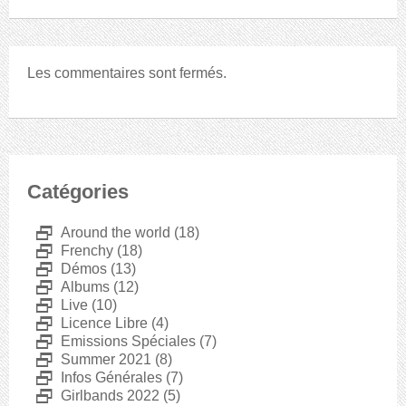
Les commentaires sont fermés.
Catégories
D
Around the world
(18)
D
Frenchy
(18)
D
Démos
(13)
D
Albums
(12)
D
Live
(10)
D
Licence Libre
(4)
D
Emissions Spéciales
(7)
D
Summer 2021
(8)
D
Infos Générales
(7)
D
Girlbands 2022
(5)