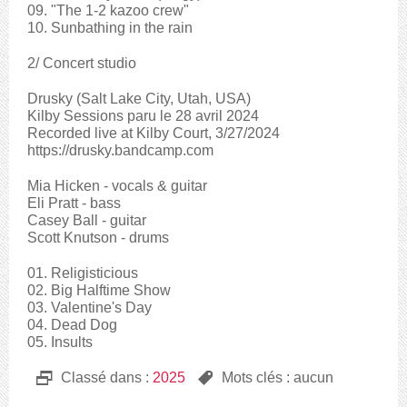
09. "The 1-2 kazoo crew"
10. Sunbathing in the rain
2/ Concert studio
Drusky (Salt Lake City, Utah, USA)
Kilby Sessions paru le 28 avril 2024
Recorded live at Kilby Court, 3/27/2024
https://drusky.bandcamp.com
Mia Hicken - vocals & guitar
Eli Pratt - bass
Casey Ball - guitar
Scott Knutson - drums
01. Religisticious
02. Big Halftime Show
03. Valentine's Day
04. Dead Dog
05. Insults
D
Classé dans :
2025
,
Mots clés : aucun