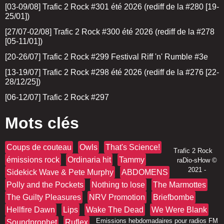
[03-09/08] Trafic 2 Rock #301 été 2026 (rediff de la #280 [19-
25/01])
[27/07-02/08] Trafic 2 Rock #300 été 2026 (rediff de la #278
[05-11/01])
[20-26/07] Trafic 2 Rock #299 Festival Riff 'n' Rumble #3e
[13-19/07] Trafic 2 Rock #298 été 2026 (rediff de la #276 [22-
28/12/25])
[06-12/07] Trafic 2 Rock #297
Mots clés
Coups de couteau
Owls
That's Science!
Trafic 2 Rock
émissions rock
Ordinaria hit
Tammy
raDio-sHow
©
2021 -
Sidekick Wave & Pete Murphy
ABDOMENS
Polly and the Pockets
Nothing to lose
The Marmottes
The Guilty Pleasures
NRV Promotion
Briefbombe
Hellfire Dawn
Lips
Wake The Dead
We Were Blank
Emissions hebdomadaires pour radios FM
Soundprophet
Ruflex