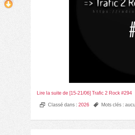
Lire la suite de [15-21/06] Trafic 2 Rock #294
D
Classé dans :
2026
,
Mots clés : auc