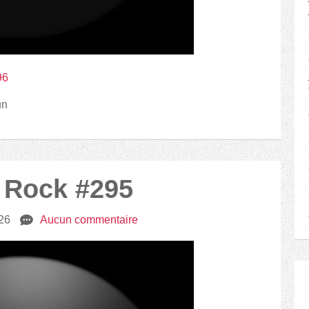
96
un
2 Rock #295
026
e
Aucun commentaire