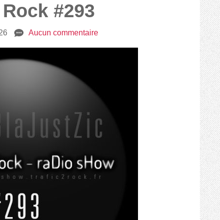
2 Rock #293
026
e
Aucun commentaire