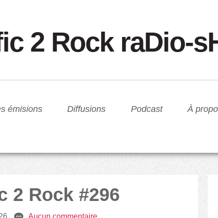
fic 2 Rock raDio-
s émisions
Diffusions
Podcast
À propo
ic 2 Rock #296
026
e
Aucun commentaire