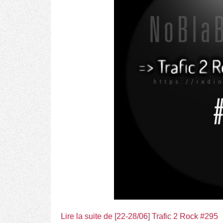
Lire la suite de [22-28/06] Trafic 2 Rock #295