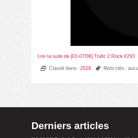
Lire la suite de [01-07/06] Trafic 2 Rock #293
D
Classé dans :
2026
,
Mots clés : auc
Derniers articles