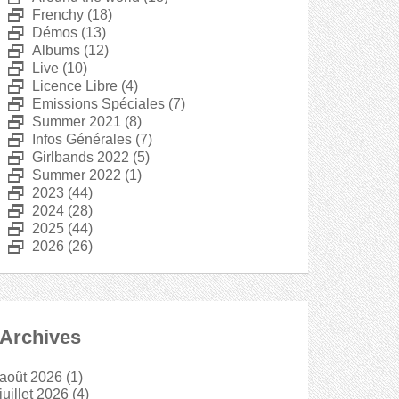
D
Frenchy
(18)
D
Démos
(13)
D
Albums
(12)
D
Live
(10)
D
Licence Libre
(4)
D
Emissions Spéciales
(7)
D
Summer 2021
(8)
D
Infos Générales
(7)
D
Girlbands 2022
(5)
D
Summer 2022
(1)
D
2023
(44)
D
2024
(28)
D
2025
(44)
D
2026
(26)
Archives
août 2026
(1)
juillet 2026
(4)