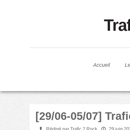
Tra
Accueil
Le
[29/06-05/07] Traf
U
Rédigé par Trafic 2 Rock
P
29 juin 2