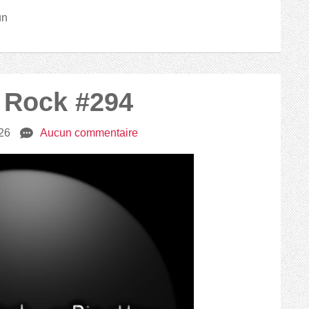
un
2 Rock #294
026
e
Aucun commentaire