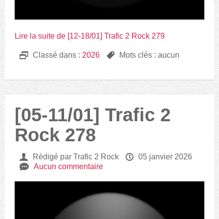
Lire la suite de [12-18/01] Trafic 2 Rock 279
D
Classé dans :
2026
,
Mots clés : aucun
[05-11/01] Trafic 2
Rock 278
U
Rédigé par Trafic 2 Rock
P
05 janvier 2026
e
Aucun commentaire