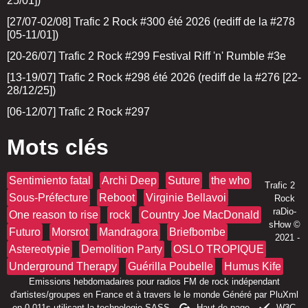
25/01])
[27/07-02/08] Trafic 2 Rock #300 été 2026 (rediff de la #278
[05-11/01])
[20-26/07] Trafic 2 Rock #299 Festival Riff 'n' Rumble #3e
[13-19/07] Trafic 2 Rock #298 été 2026 (rediff de la #276 [22-
28/12/25])
[06-12/07] Trafic 2 Rock #297
Mots clés
Sentimiento fatal
Archi Deep
Suture
the who
Trafic 2
Sous-Préfecture
Reboot
Virginie Bellavoi
Rock
raDio-
One reason to rise
rock
Country Joe MacDonald
sHow
©
Futuro
Morsrot
Mandragora
Briefbombe
2021 -
Astereotypie
Demolition Party
OSLO TROPIQUE
Underground Therapy
Guérilla Poubelle
Humus Kife
Emissions hebdomadaires pour radios FM de rock indépendant
d'artistes/groupes en France et à travers le le monde Généré par
PluXml
en 0.011s utilisant la technologie
SASS
Haut de page
W3C