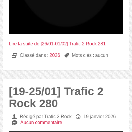
Lire la suite de [26/01-01/02] Trafic 2 Rock 281
D
Classé dans :
2026
,
Mots clés : aucun
[19-25/01] Trafic 2
Rock 280
U
Rédigé par Trafic 2 Rock
P
19 janvier 2026
e
Aucun commentaire