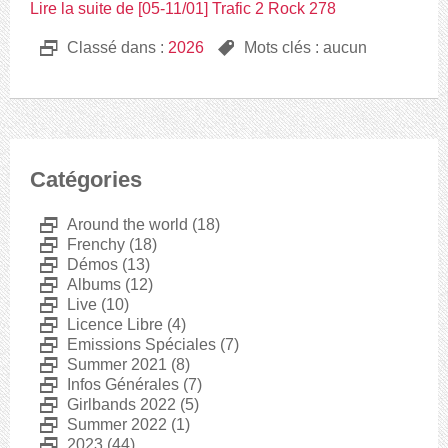
Lire la suite de [05-11/01] Trafic 2 Rock 278
D
Classé dans :
2026
,
Mots clés : aucun
Catégories
D
Around the world
(18)
D
Frenchy
(18)
D
Démos
(13)
D
Albums
(12)
D
Live
(10)
D
Licence Libre
(4)
D
Emissions Spéciales
(7)
D
Summer 2021
(8)
D
Infos Générales
(7)
D
Girlbands 2022
(5)
D
Summer 2022
(1)
D
2023
(44)