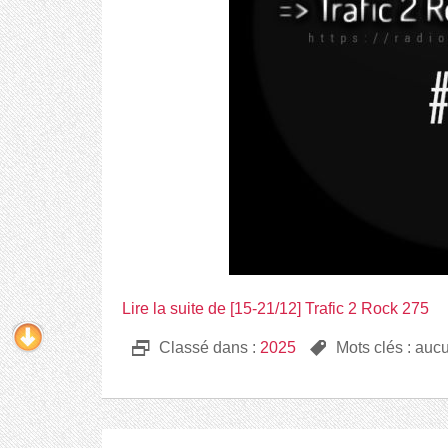
Lire la suite de [15-21/12] Trafic 2 Rock 275
D
Classé dans :
2025
,
Mots clés : auc