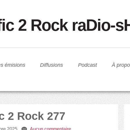
fic 2 Rock raDio-
s émisions
Diffusions
Podcast
À propo
ic 2 Rock 277
bre 2025
e
Aucun commentaire