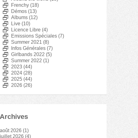
D
Frenchy
(18)
D
Démos
(13)
D
Albums
(12)
D
Live
(10)
D
Licence Libre
(4)
D
Emissions Spéciales
(7)
D
Summer 2021
(8)
D
Infos Générales
(7)
D
Girlbands 2022
(5)
D
Summer 2022
(1)
D
2023
(44)
D
2024
(28)
D
2025
(44)
D
2026
(26)
Archives
août 2026
(1)
juillet 2026
(4)