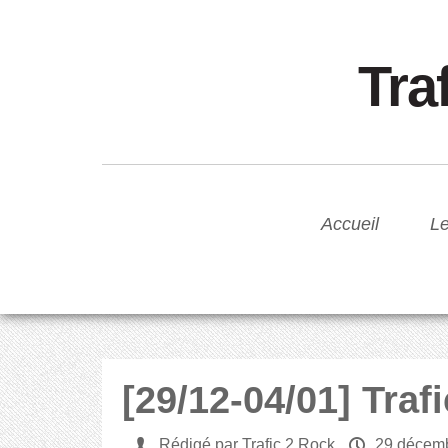
Tra
Accueil
Le
[29/12-04/01] Traf
U
Rédigé par Trafic 2 Rock
P
29 décem