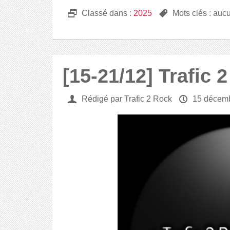
D
Classé dans :
2025
,
Mots clés : auc
[15-21/12] Trafic 
U
Rédigé par Trafic 2 Rock
P
15 décem