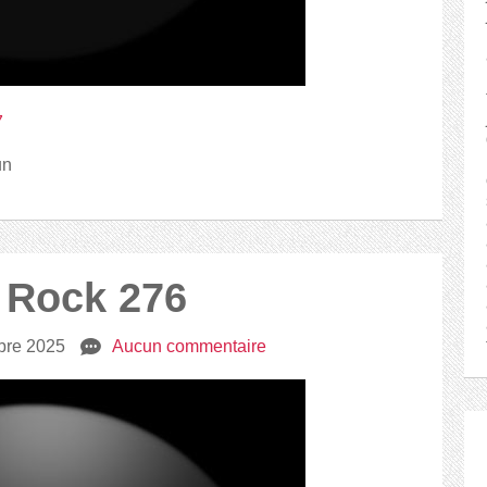
7
un
2 Rock 276
bre 2025
e
Aucun commentaire