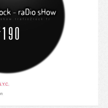
N.Y.C.
un