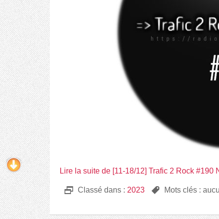
Lire la suite de [11-18/12] Trafic 2 Rock #190 
D
Classé dans :
2023
,
Mots clés : auc