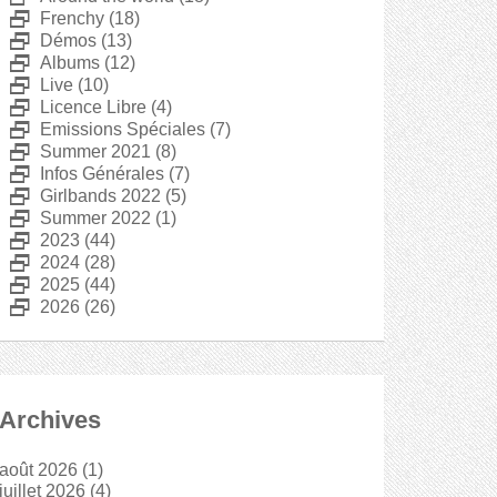
D
Frenchy
(18)
D
Démos
(13)
D
Albums
(12)
D
Live
(10)
D
Licence Libre
(4)
D
Emissions Spéciales
(7)
D
Summer 2021
(8)
D
Infos Générales
(7)
D
Girlbands 2022
(5)
D
Summer 2022
(1)
D
2023
(44)
D
2024
(28)
D
2025
(44)
D
2026
(26)
Archives
août 2026
(1)
juillet 2026
(4)