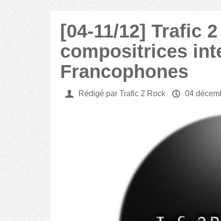
[04-11/12] Trafic 
compositrices int
Francophones
U
Rédigé par Trafic 2 Rock
P
04 décem