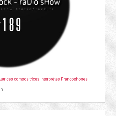
 Autrices compositrices interprètes Francophones
un