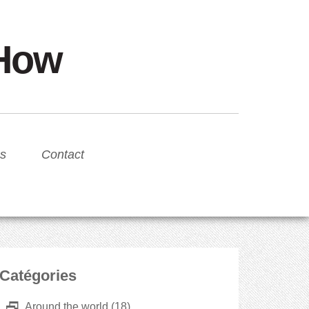
sHow
s
Contact
Catégories
D
Around the world
(18)